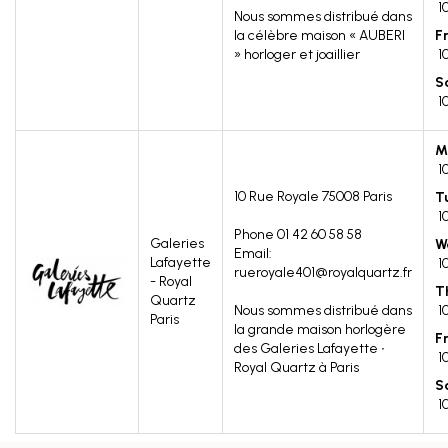
1
Nous sommes distribué dans
la célèbre maison « AUBERI
F
» horloger et joaillier
1
S
1
M
1
10 Rue Royale
75008
Paris
T
1
Phone 01 42 60 58 58
Galeries
W
Email:
Lafayette
1
rueroyale401@royalquartz.fr
- Royal
T
Quartz
Nous sommes distribué dans
1
Paris
la grande maison horlogère
F
des Galeries Lafayette ∙
1
Royal Quartz à Paris
S
1