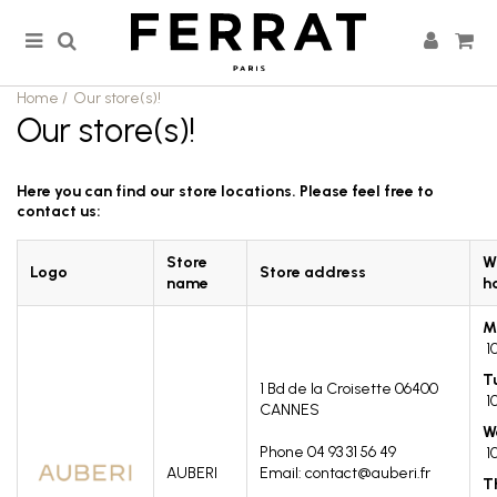
Home
/
Our store(s)!
Our store(s)!
Here you can find our store locations. Please feel free to
contact us:
Store
W
Logo
Store address
name
h
M
1
T
1 Bd de la Croisette
06400
1
CANNES
W
Phone 04 93 31 56 49
1
AUBERI
Email: contact@auberi.fr
T